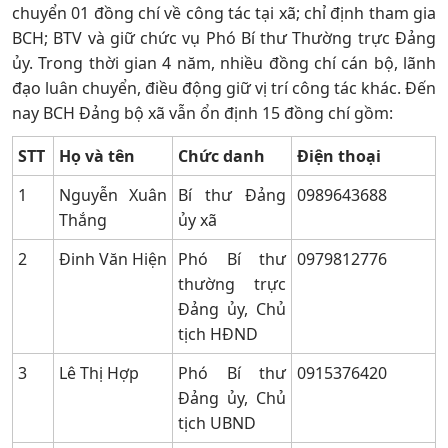
chuyển 01 đồng chí về công tác tại xã; chỉ định tham gia
BCH; BTV và giữ chức vụ Phó Bí thư Thường trực Đảng
ủy. Trong thời gian 4 năm, nhiều đồng chí cán bộ, lãnh
đạo luân chuyển, điều động giữ vị trí công tác khác. Đến
nay BCH Đảng bộ xã vẫn ổn định 15 đồng chí gồm:
STT​
Họ và tên
Chức danh
Điện thoại
1
Nguyễn Xuân
Bí thư Đảng
0989643688
Thắng
ủy xã
2
Đinh Văn Hiện
Phó Bí thư
0979812776
thường trực
Đảng ủy, Chủ
tịch HĐND
3
Lê Thị Hợp
Phó Bí thư
0915376420
Đảng ủy, Chủ
tịch UBND