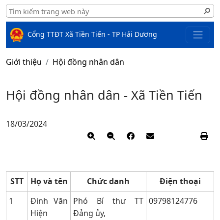
Cổng TTĐT Xã Tiền Tiến - TP Hải Dương
Giới thiệu
Hội đồng nhân dân
Hội đồng nhân dân - Xã Tiền Tiến
18/03/2024
STT
Họ và tên​
Chức danh
Điện thoại
1
Đinh Văn
Phó Bí thư TT
09798124776
Hiện
Đảng ủy,